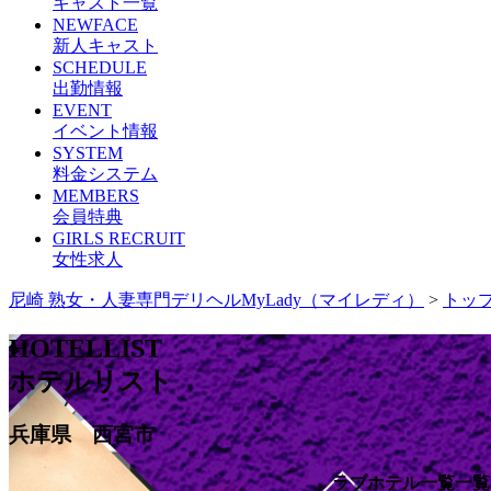
キャスト一覧
NEWFACE
新人キャスト
SCHEDULE
出勤情報
EVENT
イベント情報
SYSTEM
料金システム
MEMBERS
会員特典
GIRLS RECRUIT
女性求人
尼崎 熟女・人妻専門デリヘルMyLady（マイレディ）
>
トッ
HOTELLIST
ホテルリスト
兵庫県 西宮市
ラブホテル一覧一覧