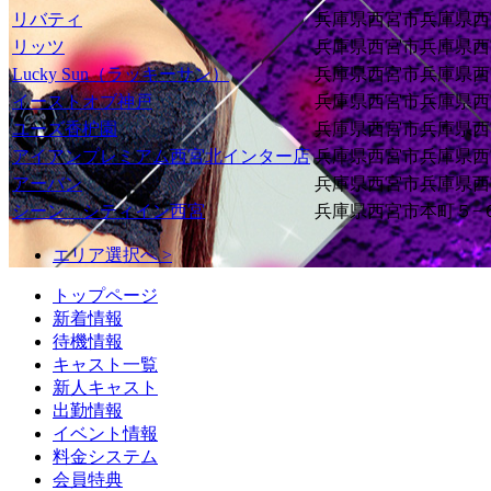
リバティ
兵庫県西宮市兵庫県西宮
リッツ
兵庫県西宮市兵庫県西
Lucky Sun（ラッキーサン）
兵庫県西宮市兵庫県西宮
イーストオブ神戸
兵庫県西宮市兵庫県西宮
ユーズ香枦園
兵庫県西宮市兵庫県西宮
アイアンプレミアム西宮北インター店
兵庫県西宮市兵庫県西宮
アーバン
兵庫県西宮市兵庫県西宮
シーン シティイン西宮
兵庫県西宮市本町５−
エリア選択へ >
トップページ
新着情報
待機情報
キャスト一覧
新人キャスト
出勤情報
イベント情報
料金システム
会員特典